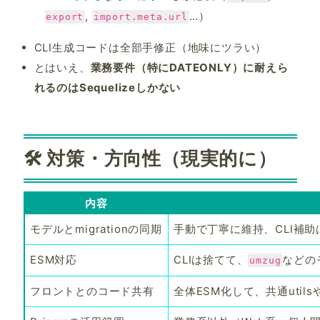
,
…）
export
import.meta.url
CLI生成コードは全部手修正（地味にツラい）
とはいえ、
業務要件（特にDATEONLY）に耐えら
れるのはSequelizeしかない
🛠 対策・方向性（現実的に）
内容
モデルとmigrationの同期
手動で丁寧に維持、CLI補
ESM対応
CLIは捨てて、
などの
umzug
フロントとのコード共有
全体ESM化して、共通utils