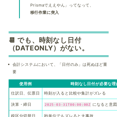
Prismaでええやん」ってなって、
移行作業に突入
📆 でも、時刻なし日付
（DATEONLY）がない。
会計システムにおいて、「日付のみ」は死ぬほど重
要
使用例
時刻なし日付が必要な理
仕訳日、伝票日
時刻が入ると比較や集計がズレる
決算・締日
になると意図
2025-03-31T00:00:00Z
税区分切替日
秒単位でもズレると大事故