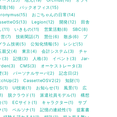
ソース(25)
地元(19)
Orcinus(16)
オフィ
境(16)
バックオフィス(15)
eronymus(15)
おごちゃんの日常(14)
ssetteOS(13)
Legion(12)
開発(12)
田舎
(11)
いきもの(11)
営業活動(8)
SBC(8)
営(7)
技術閑話(7)
慧仕(6)
散歩(6)
プ
グラム技術(5)
公知化情報(5)
レシピ(5)
玉親父(4)
東京(4)
会計システム(3)
チャ
ト(3)
記憶(3)
人格(3)
イベント(3)
Jar-
rden(3)
CMS(3)
オーケストレータ(3)
歴(3)
パーソナルサーバ(2)
記念日(2)
tchUp(2)
CassetteOSV2(2)
知財(1)
S(1)
UI技術(1)
お知らせ(1)
風景(1)
広
1)
脱クラウド(1)
派遣社員モデル(1)
構想
(1)
ECサイト(1)
キャラクター(1)
サブ
(1)
ペルソナ(1)
記憶の連続性(1)
提案書