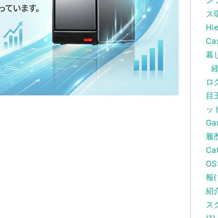
ン
ス環
Hi
Ca
暮し
経
ロ
目
ッ
Ga
履
Ca
OS
報(
紹介
スク