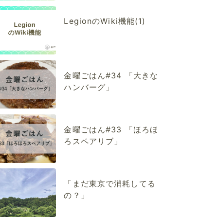
LegionのWiki機能(1)
金曜ごはん#34 「大きな
ハンバーグ」
金曜ごはん#33 「ほろほ
ろスペアリブ」
「まだ東京で消耗してる
の？」